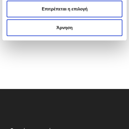
θ
ε
Επιτρέπεται η επιλογή
σ
η
Άρνηση
ς