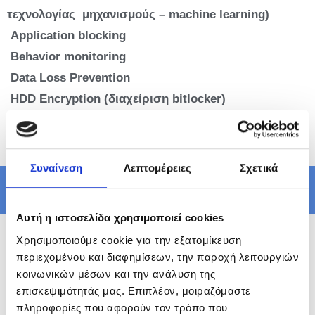
τεχνολογίας μηχανισμούς – machine learning)
Application blocking
Behavior monitoring
Data Loss Prevention
HDD Encryption (διαχείριση bitlocker)
Απο 33 €/user/year.
Συναίνεση
Λεπτομέρειες
Σχετικά
McAfee Antivirus
Αυτή η ιστοσελίδα χρησιμοποιεί cookies
Χρησιμοποιούμε cookie για την εξατομίκευση
περιεχομένου και διαφημίσεων, την παροχή λειτουργιών
κοινωνικών μέσων και την ανάλυση της
Κορυφαία προστασία από ιούς και προστασία
επισκεψιμότητάς μας. Επιπλέον, μοιραζόμαστε
ταυτότητας και απορρήτου για PC, Mac,
πληροφορίες που αφορούν τον τρόπο που