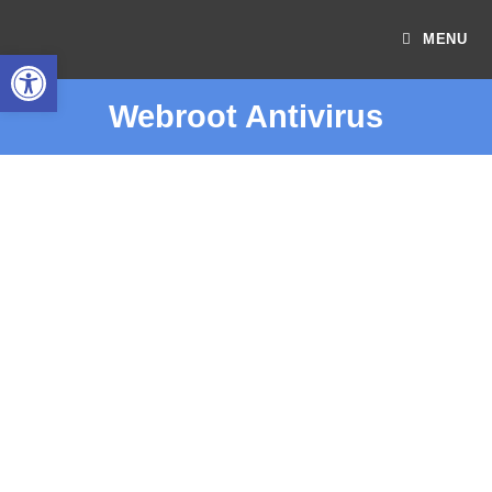
MENU
Open toolbar
Webroot Antivirus