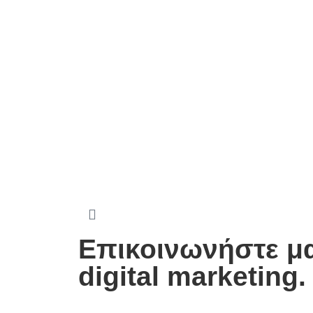
σ
η
ς
Επικοινωνήστε μαζ
digital marketing.