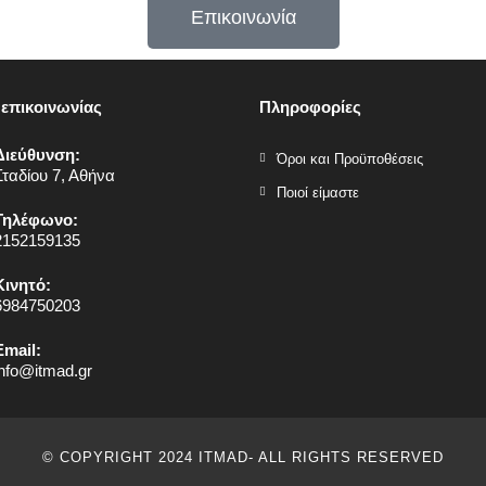
Επικοινωνία
 επικοινωνίας
Πληροφορίες
Διεύθυνση:
Όροι και Προϋποθέσεις
Σταδίου 7, Αθήνα
Ποιοί είμαστε
Τηλέφωνο:
2152159135
Κινητό:
6984750203
Email:
info@itmad.gr
© COPYRIGHT 2024 ITMAD- ALL RIGHTS RESERVED