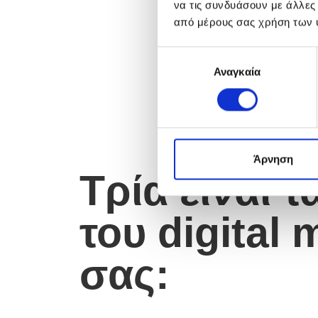
να τις συνδυάσουν με άλλες
από μέρους σας χρήση των 
Ε
Αναγκαία
π
ι
λ
ο
γ
ή
Άρνηση
Τρία είναι τ
σ
υ
γ
του digital
κ
α
σας:
τ
ά
θ
ε