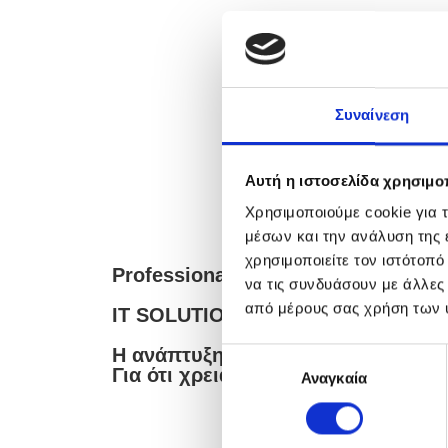
Συναίνεση
Αυτή η ιστοσελίδα χρησιμοπ
Χρησιμοποιούμε cookie για 
μέσων και την ανάλυση της
χρησιμοποιείτε τον ιστότοπ
Professional
να τις συνδυάσουν με άλλες
από μέρους σας χρήση των 
IT SOLUTIONS
Η ανάπτυξη των ιδεών σας είναι δι
Ε
Για ότι χρειαστείτε η έμπειρη ομάδ
Αναγκαία
π
ι
λ