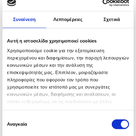
First
Last
Email
*
Συναίνεση
Λεπτομέρειες
Σχετικά
Comment or Message
*
Αυτή η ιστοσελίδα χρησιμοποιεί cookies
Χρησιμοποιούμε cookie για την εξατομίκευση
περιεχομένου και διαφημίσεων, την παροχή λειτουργιών
κοινωνικών μέσων και την ανάλυση της
επισκεψιμότητάς μας. Επιπλέον, μοιραζόμαστε
πληροφορίες που αφορούν τον τρόπο που
χρησιμοποιείτε τον ιστότοπό μας με συνεργάτες
κοινωνικών μέσων, διαφήμισης και αναλύσεων, οι
SUBMIT
οποίοι ενδεχομένως να τις συνδυάσουν με άλλες
πληροφορίες που τους έχετε παραχωρήσει ή τις οποίες
έχουν συλλέξει σε σχέση με την από μέρους σας χρήση
Ε
Θα μας βρείτε
των υπηρεσιών τους.
Αναγκαία
π
ι