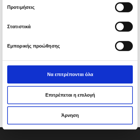
λ
Προτιμήσεις
ο
γ
ή
Στατιστικά
σ
υ
Εμπορικής προώθησης
γ
κ
α
τ
Να επιτρέπονται όλα
ά
θ
ε
Επιτρέπεται η επιλογή
σ
η
Άρνηση
ς